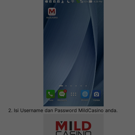
Isi Username dan Password MildCasino anda.