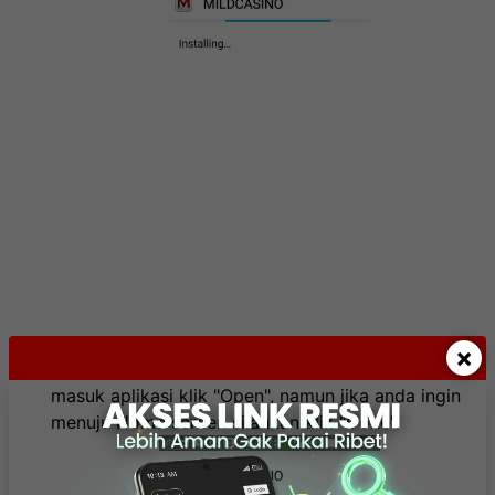
×
Setelah proses penginstalan selesai, jika anda ingin
masuk aplikasi klik "
Open
", namun jika anda ingin
menuju Home screen silahkan klik "
Done
".