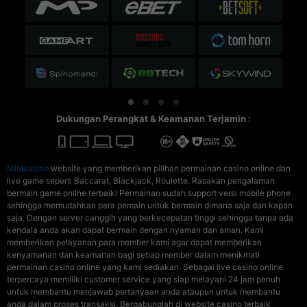
Dukungan Perangkat & Keamanan Terjamin :
Mildcasino
website yang memberikan pilihan permainan casino online dan
live game seperti Baccarat, Blackjack, Roulette. Rasakan pengalaman
bermain game online terbaik! Permainan sudah support versi mobile phone
sehingga memudahkan para pemain untuk bermain dimana saja dan kapan
saja. Dengan server canggih yang berkecepatan tinggi sehingga tanpa ada
kendala anda akan dapat bermain dengan nyaman dan aman. Kami
memberikan pelayanan para member kami agar dapat memberikan
kenyamanan dan keamanan bagi setiap member dalam menikmati
permainan casino online yang kami sediakan. Sebagai live casino online
terpercaya memiliki customer service yang siap melayani 24 jam penuh
untuk membantu menjawab pertanyaan anda ataupun untuk membantu
anda dalam proses transaksi. Bergabunglah di website casino terbaik